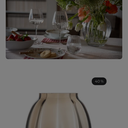
ELLA
ELLA
VASE
LYSLY
40 %
22
9
CM
CM
KAKAO
2PK
KAKA