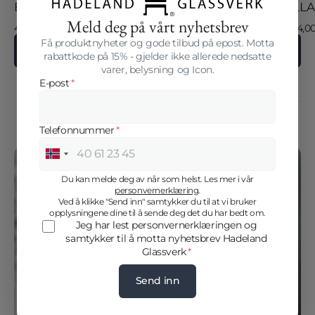
ELLA VASE 22 CM KAKAO
ELLA
Meld deg på vårt nyhetsbrev
Salgspris
Vanlig
Salgsp
Vanlig
414,00 kr
690,00 kr
294,00
pris
pris
Få produktnyheter og gode tilbud på epost. Motta
Se alle tilbud
rabattkode på 15% - gjelder ikke allerede nedsatte
varer, belysning og Icon.
E-post
*
Sommerkolleksjoner -60%
Telefonnummer
*
Norway
+47
Du kan melde deg av når som helst. Les mer i vår
personvernerklæring
.
Ved å klikke "Send inn" samtykker du til at vi bruker
opplysningene dine til å sende deg det du har bedt om.
Jeg har lest personvernerklæringen og
samtykker til å motta nyhetsbrev Hadeland
Glassverk
*
Innlogging kreves
Send inn
Logg inn på kontoen din for å legge til produkter i
ønskelisten din og se tidligere lagrede varer.