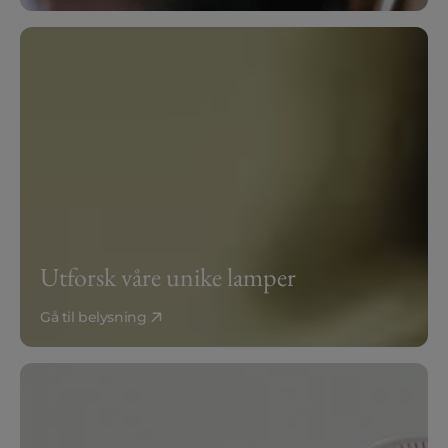
Utforsk våre unike lamper
Gå til belysning