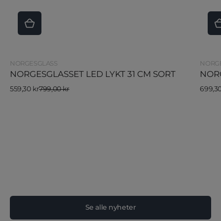
Selger:
Selger
NORGESGLASS
NORG
NORGESGLASSET LED LYKT 31 CM SORT
NORG
Salgspris
Vanlig
Salgsp
Vanlig
559,30 kr
799,00 kr
699,30
pris
pris
Se alle nyheter