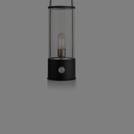
31
36
CM
CM
SORT
SORT