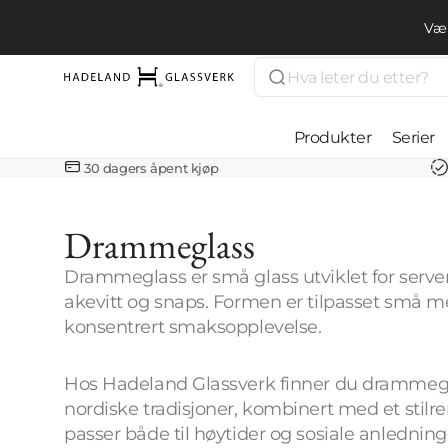
Gå videre
til
Vær
innholdet
Søk
Hadeland
Glassverk
Produkter
Serier
30 dagers åpent kjøp
Drikkeglass
Samling:
Drammeglass
Kjøkken og
servering
Drammeglass er små glass utviklet for serv
Interiør
akevitt og snaps. Formen er tilpasset små m
konsentrert smaksopplevelse.
Smykker
Lamper
Hos Hadeland Glassverk finner du drammegla
nordiske tradisjoner, kombinert med et stilre
passer både til høytider og sosiale anledninge