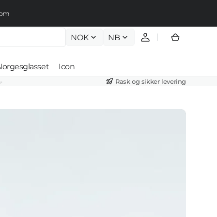
.com
NOK
NB
Handlekur
Norgesglasset
Icon
-
Rask og sikker levering
Krystallkuler
r
Crystal Stone
er
Dråpe
er
Krystallball
r
Krystallkongler
ll
Våre prosjekter
Forma
Belysningsteam
Arkivlamper