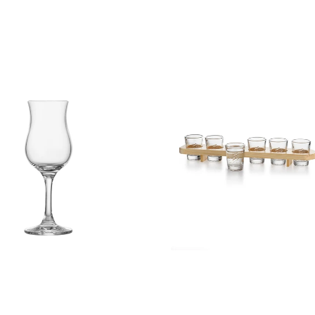
N
NORGESGLASSET
SHOTGLASS
5
CL
6
STK
FURUPLANKE
Innlogging kreves
Logg inn på kontoen din for å legge til produkter i ønskelisten
din og se tidligere lagrede varer.
Logg inn