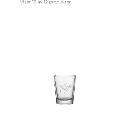
Viser 12 av 12 produkter
NORGESGLASSET
AUGUSTI
SHOTGLASS
DRAM
5
14
CL
CL
6
6
STK
STK