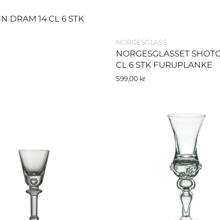
N DRAM 14 CL 6 STK
Selger:
NORGESGLASS
NORGESGLASSET SHOTG
CL 6 STK FURUPLANKE
Vanlig
599,00 kr
pris
NØSTETANGEN
LASS
DRAM
5CL