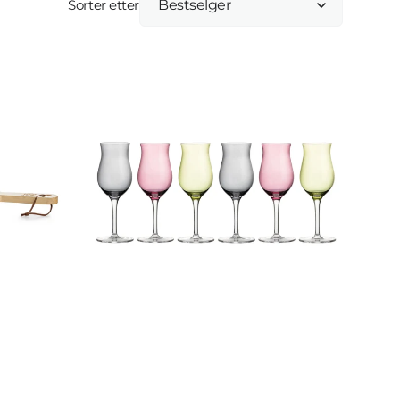
Sorter etter
AUGUSTIN
DRAMMEGLASS
MIX
FARGER
14
CL
6
STK