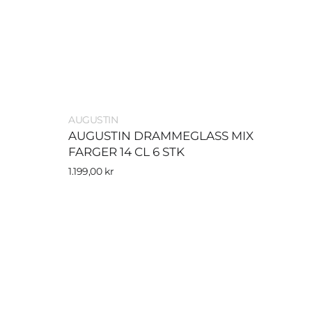
Selger:
AUGUSTIN
AUGUSTIN DRAMMEGLASS MIX
FARGER 14 CL 6 STK
Vanlig
1.199,00 kr
pris