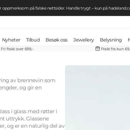
 oppmerksom på falske nettsider. Handle trygt – kun på hadeland
Se tilbud her
Nyheter
Tilbud
Besøk oss
Jewellery
Belysning
Fri frakt over 699,-
Frakt fra kun 69,
Vannglass
Kampanje
Åpningstider
Øredobber
Taklampe
Vinglass
Påske 70%
Aktiviteter og
Halskjeder
Bordlamp
Mugger
arrangementer
Champagneglass
ering av brennevin som
Outlet
Armbånd
Vegglamp
Dekanter og
Vaser
Butikker og
engder, og gir en
Ølglass
Ringer
Gulvlampe
karafler
restauranter
Lyslykter og
Armbånd
Whiskyglass
Profesjone
Skåler og boller
lanterner
Gruppetur og
Halskjeder
Taklamper
Belysning
ss i glass med røtter i
booking
Konjakkglass
Fat og
Lysestaker
nt uttrykk. Glassene
Ringer
Bordlamper
serveringsfat
r, og er en naturlig del av
Drammeglass
Oljelamper