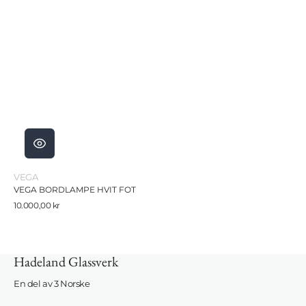
Selger:
VEGA
VEGA BORDLAMPE HVIT FOT
Vanlig
10.000,00 kr
pris
Hadeland Glassverk
En del av 3 Norske