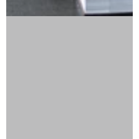
Innlogging kreves
Logg inn på kontoen din for å legge til produkter i
ønskelisten din og se tidligere lagrede varer.
Logg inn