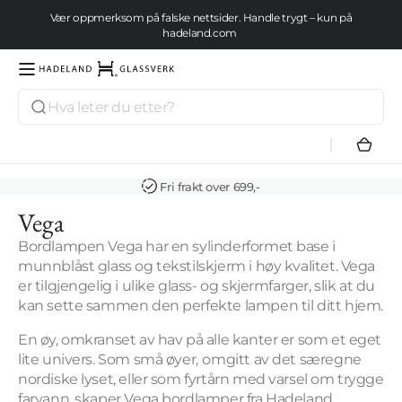
Gå videre
Vær oppmerksom på falske nettsider. Handle trygt – kun på
til
hadeland.com
innholdet
Se tilbud her
Søk
Hadeland
Glassverk
Hand
Fri frakt over 699,-
Samling:
Vega
Bordlampen Vega har en sylinderformet base i
munnblåst glass og tekstilskjerm i høy kvalitet. Vega
er tilgjengelig i ulike glass- og skjermfarger, slik at du
kan sette sammen den perfekte lampen til ditt hjem.
En øy, omkranset av hav på alle kanter er som et eget
lite univers. Som små øyer,
omgitt av det særegne
nordiske lyset, eller som fyrtårn med varsel om trygge
farvann, skaper Vega bordlamper fra Hadeland