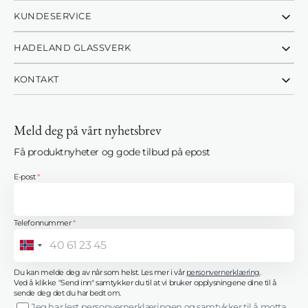
KUNDESERVICE
HADELAND GLASSVERK
KONTAKT
Meld deg på vårt nyhetsbrev
Få produktnyheter og gode tilbud på epost
E-post
*
Telefonnummer
*
Norway
+47
Du kan melde deg av når som helst. Les mer i vår
personvernerklæring
.
Ved å klikke "Send inn" samtykker du til at vi bruker opplysningene dine til å
sende deg det du har bedt om.
Jeg har lest personvernerklæringen og samtykker til å motta