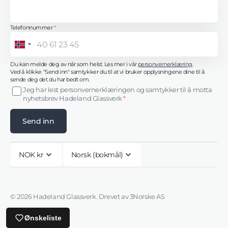
Telefonnummer
*
Norway
+47
Du kan melde deg av når som helst. Les mer i vår
personvernerklæring
.
Ved å klikke "Send inn" samtykker du til at vi bruker opplysningene dine til å
sende deg det du har bedt om.
Jeg har lest personvernerklæringen og samtykker til å motta
nyhetsbrev Hadeland Glassverk
*
Send inn
NOK kr
Norsk (bokmål)
© 2026
Hadeland Glassverk
.
Drevet av 3Norske AS
Ønskeliste