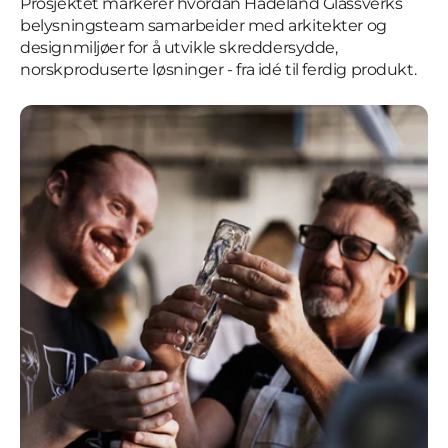
Prosjektet markerer hvordan Hadeland Glassverks 
belysningsteam samarbeider med arkitekter og 
designmiljøer for å utvikle skreddersydde, 
norskproduserte løsninger - fra idé til ferdig produkt.