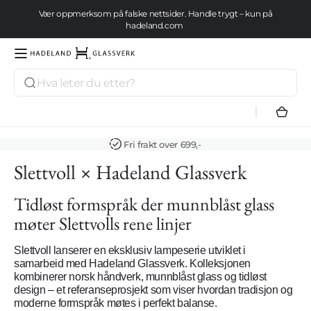
Gå videre
Vær oppmerksom på falske nettsider. Handle trygt – kun på
til
hadeland.com
innholdet
Se tilbud her
Søk
Hadeland
Glassverk
Hand
Frakt fra kun 69,-
Slettvoll × Hadeland Glassverk
Tidløst formspråk der munnblåst glass
møter Slettvolls rene linjer
Slettvoll lanserer en eksklusiv lampeserie utviklet i
samarbeid med Hadeland Glassverk. Kolleksjonen
kombinerer norsk håndverk, munnblåst glass og tidløst
design – et referanseprosjekt som viser hvordan tradisjon og
moderne formspråk møtes i perfekt balanse
.