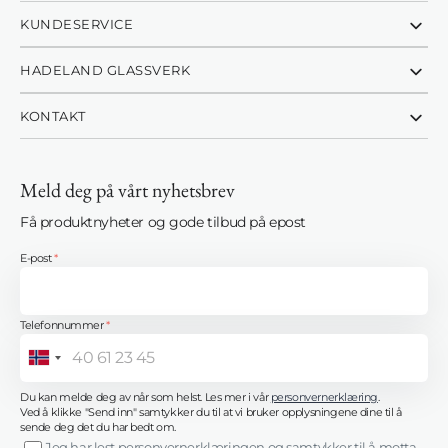
KUNDESERVICE
HADELAND GLASSVERK
KONTAKT
Meld deg på vårt nyhetsbrev
Få produktnyheter og gode tilbud på epost
E-post
*
Telefonnummer
*
Norway
+47
Du kan melde deg av når som helst. Les mer i vår
personvernerklæring
.
Ved å klikke "Send inn" samtykker du til at vi bruker opplysningene dine til å
sende deg det du har bedt om.
Jeg har lest personvernerklæringen og samtykker til å motta