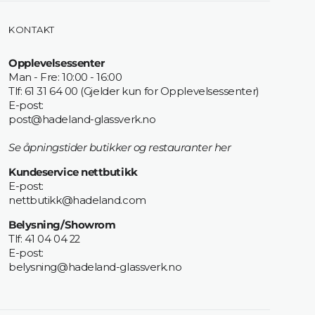
KONTAKT
Opplevelsessenter
Man - Fre: 10:00 - 16:00
Tlf: 61 31 64 00 (Gjelder kun for Opplevelsessenter)
E-post:
post@hadeland-glassverk.no
Se åpningstider butikker og restauranter her
Kundeservice nettbutikk
E-post:
nettbutikk@hadeland.com
Belysning/Showrom
Tlf: 41 04 04 22
E-post:
belysning@hadeland-glassverk.no