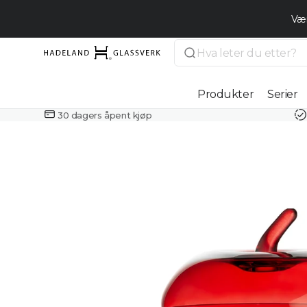
Gå videre
til
Vær
innholdet
Søk
Hadeland
Glassverk
Produkter
Serier
30 dagers åpent kjøp
Drikkeglass
Kjøkken og
servering
Interiør
Smykker
Lamper
Åpne