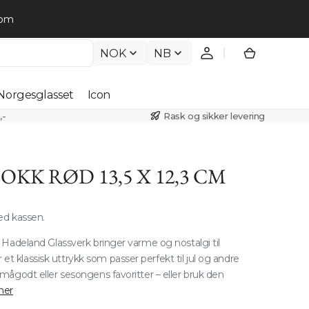
.com
NOK
NB
Handlekur
Norgesglasset
Icon
,-
Rask og sikker levering
Krystallkuler
r
Crystal Stone
er
KK RØD 13,5 X 12,3 CM
Dråpe
er
d kassen.
Krystallball
er
a Hadeland Glassverk bringer varme og nostalgi til
Krystallkongler
ll
t klassisk uttrykk som passer perfekt til jul og andre
Våre prosjekter
smågodt eller sesongens favoritter – eller bruk den
Forma
mer
Belysningsteam
Arkivlamper
Åpne