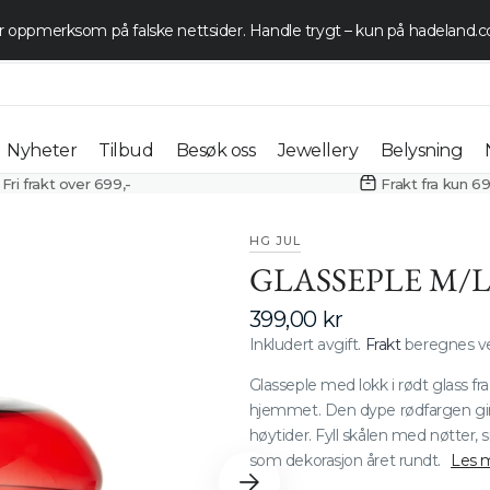
 oppmerksom på falske nettsider. Handle trygt – kun på hadeland
Se tilbud her
Nyheter
Tilbud
Besøk oss
Jewellery
Belysning
Fri frakt over 699,-
Frakt fra kun 69
Vannglass
Kampanje
Åpningstider
Øredobber
Taklampe
HG JUL
Vinglass
Påske 70%
Aktiviteter og
Halskjeder
Bordlamp
GLASSEPLE M/LO
Mugger
arrangementer
Champagneglass
Outlet
Armbånd
Vegglamp
Vanlig
399,00 kr
Dekanter og
Vaser
Butikker og
pris
Inkludert avgift.
Frakt
beregnes ve
Ølglass
Ringer
Gulvlamp
karafler
restauranter
Lyslykter og
Armbånd
Glasseple med lokk i rødt glass fr
Whiskyglass
Profesjone
Skåler og boller
lanterner
Gruppetur og
hjemmet. Den dype rødfargen gir e
Halskjeder
Taklamper
Belysning
booking
høytider. Fyll skålen med nøtter, 
Konjakkglass
Fat og
Lysestaker
som dekorasjon året rundt.
Les 
Ringer
Bordlamper
serveringsfat
Drammeglass
Oljelamper