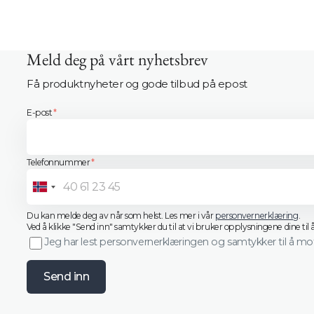
Meld deg på vårt nyhetsbrev
Få produktnyheter og gode tilbud på epost
E-post
*
Telefonnummer
*
Norway
+47
Innlogging kreves
Du kan melde deg av når som helst. Les mer i vår
personvernerklæring
.
Logg inn på kontoen din for å legge til produkter i ønskelisten
Ved å klikke "Send inn" samtykker du til at vi bruker opplysningene dine til
din og se tidligere lagrede varer.
Jeg har lest personvernerklæringen og samtykker til å m
Logg inn
Send inn