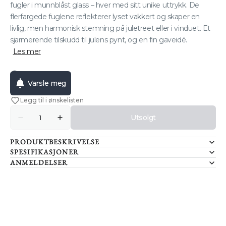
fugler i munnblåst glass – hver med sitt unike uttrykk. De
flerfargede fuglene reflekterer lyset vakkert og skaper en
livlig, men harmonisk stemning på juletreet eller i vinduet. Et
sjarmerende tilskudd til julens pynt, og en fin gaveidé.
Les mer
Utsolgt
Varsle meg
Legg til i ønskelisten
Antall
Utsolgt
Senk
Øk
antallet
antallet
for
for
PRODUKTBESKRIVELSE
GLASSFUGLER
GLASSFUGLER
MINI
MINI
SPESIFIKASJONER
FLERFARGET
FLERFARGET
ANMELDELSER
3
3
PK
PK
Innlogging kreves
Logg inn på kontoen din for å legge til produkter i
ønskelisten din og se tidligere lagrede varer.