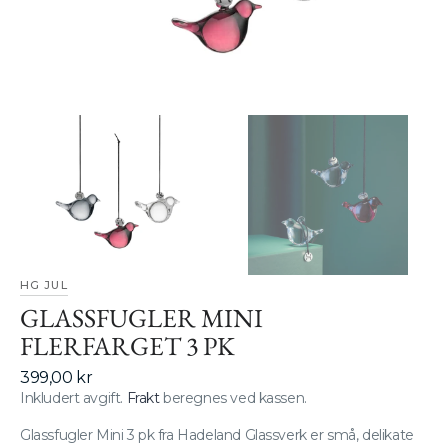
gallerivisning
HG JUL
GLASSFUGLER MINI
FLERFARGET 3 PK
Vanlig
399,00 kr
pris
Inkludert avgift.
Frakt
beregnes ved kassen.
Glassfugler Mini 3 pk fra Hadeland Glassverk er små, delikate