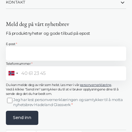
KONTAKT
Meld deg på vårt nyhetsbrev
Få produktnyheter og gode tilbud på epost
E-post
*
Telefonnummer
*
Norway
+47
Du kan melde deg av når som helst. Les mer i vår
personvernerklæring
.
Ved å klikke "Send inn" samtykker du til at vi bruker opplysningene dine til å
sende deg det du har bedt om.
Jeg har lest personvernerklæringen og samtykker til å motta
nyhetsbrev Hadeland Glassverk
*
Send inn