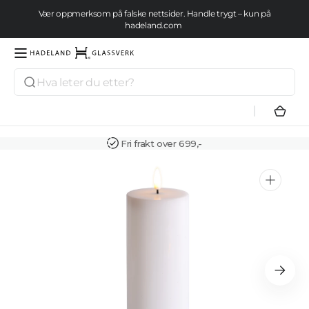
Gå videre
Vær oppmerksom på falske nettsider. Handle trygt – kun på
til
hadeland.com
innholdet
Se tilbud her
Søk
Hadeland
Glassverk
Hand
Fri frakt over 699,-
Åpne
medie
1
i