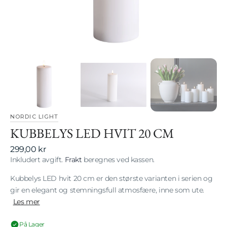
gallerivisning
NORDIC LIGHT
KUBBELYS LED HVIT 20 CM
Vanlig
299,00 kr
pris
Inkludert avgift.
Frakt
beregnes ved kassen.
Kubbelys LED hvit 20 cm er den største varianten i serien og
gir en elegant og stemningsfull atmosfære, inne som ute.
Les mer
På Lager