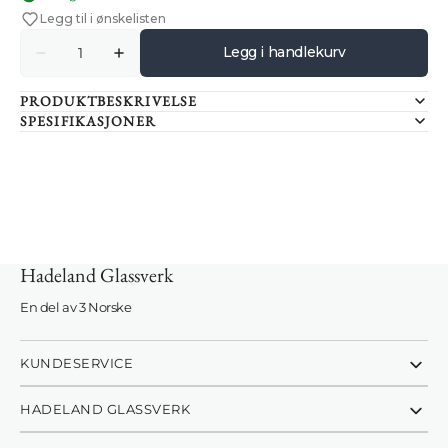
Legg til i ønskelisten
Antall
Legg i handlekurv
Senk
Øk
antallet
antallet
for
for
PRODUKTBESKRIVELSE
KUBBELYS
KUBBELYS
LED
LED
SPESIFIKASJONER
HVIT
HVIT
20
20
CM
CM
Hadeland Glassverk
Innlogging kreves
En del av 3 Norske
Logg inn på kontoen din for å legge til produkter i
ønskelisten din og se tidligere lagrede varer.
KUNDESERVICE
Logg inn
HADELAND GLASSVERK