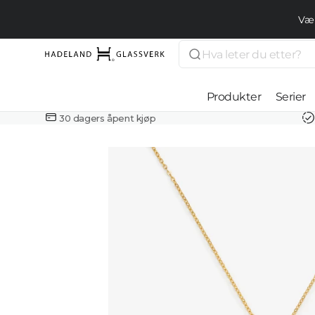
Gå videre
til
Vær
innholdet
Søk
Hadeland
Glassverk
Produkter
Serier
30 dagers åpent kjøp
Drikkeglass
Kjøkken og
servering
Interiør
Smykker
Lamper
Åpne