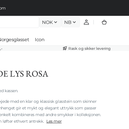
.com
NOK
NB
Handlekur
Norgesglasset
Icon
,-
Rask og sikker levering
Krystallkuler
r
Crystal Stone
er
E LYS ROSA
Dråpe
er
d kassen.
Krystallball
r
skjede med en klar og klassisk glasstein som skinner
Krystallkongler
ll
anhenget gir et mykt og elegant uttrykk som passer
Våre prosjekter
n enkelt kombineres med andre smykker i kolleksjonen.
Forma
 løfter ethvert antrekk.
Les mer
Belysningsteam
Arkivlamper
Åpne