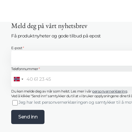
Meld deg på vårt nyhetsbrev
Få produktnyheter og gode tilbud på epost
E-post
*
Telefonnummer
*
Norway
Innlogging kreves
+47
Du kan melde deg av når som helst. Les mer i vår
personvernerklæring
.
Logg inn på kontoen din for å legge til produkter i ønskelisten
Ved å klikke "Send inn" samtykker du til at vi bruker opplysningene dine ti
din og se tidligere lagrede varer.
Jeg har lest personvernerklæringen og samtykker til å mo
Logg inn
Send inn