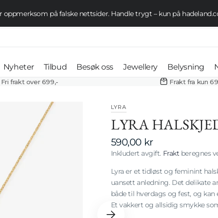
 oppmerksom på falske nettsider. Handle trygt – kun på hadeland
Se tilbud her
Nyheter
Tilbud
Besøk oss
Jewellery
Belysning
Fri frakt over 699,-
Frakt fra kun 69
Vannglass
Kampanje
Åpningstider
Øredobber
Taklampe
LYRA
Vinglass
Påske 70%
Aktiviteter og
Halskjeder
Bordlamp
LYRA HALSKJED
Mugger
arrangementer
Champagneglass
Outlet
Armbånd
Vegglamp
Vanlig
590,00 kr
Dekanter og
Vaser
Butikker og
pris
Inkludert avgift.
Frakt
beregnes ve
Ølglass
Ringer
Gulvlampe
karafler
restauranter
Lyslykter og
Armbånd
Lyra er et tidløst og feminint hal
Whiskyglass
Profesjone
Skåler og boller
lanterner
Gruppetur og
uansett anledning. Det delikate 
Halskjeder
Taklamper
Belysning
booking
både til hverdags og fest, og ka
Konjakkglass
Fat og
Lysestaker
Et vakkert og allsidig smykke som
Ringer
Bordlamper
serveringsfat
Drammeglass
Oljelamper