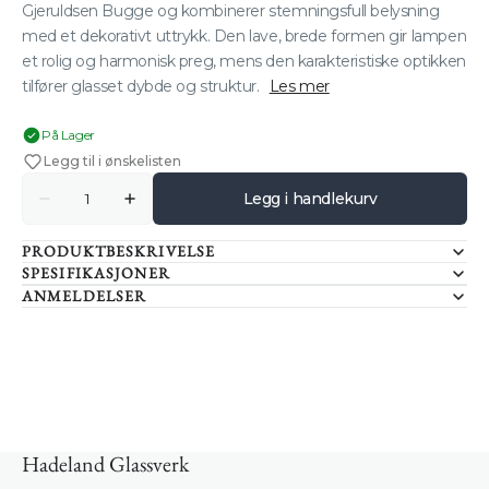
Gjeruldsen Bugge og kombinerer stemningsfull belysning
med et dekorativt uttrykk. Den lave, brede formen gir lampen
et rolig og harmonisk preg, mens den karakteristiske optikken
tilfører glasset dybde og struktur.
Les mer
På Lager
Legg til i ønskelisten
Antall
Legg i handlekurv
Senk
Øk
antallet
antallet
for
for
PRODUKTBESKRIVELSE
AURORA
AURORA
OLJELAMPE
OLJELAMPE
SPESIFIKASJONER
OPTIKK
OPTIKK
ANMELDELSER
KLAR
KLAR
Innlogging kreves
Logg inn på kontoen din for å legge til produkter i
ønskelisten din og se tidligere lagrede varer.
Hadeland Glassverk
Logg inn