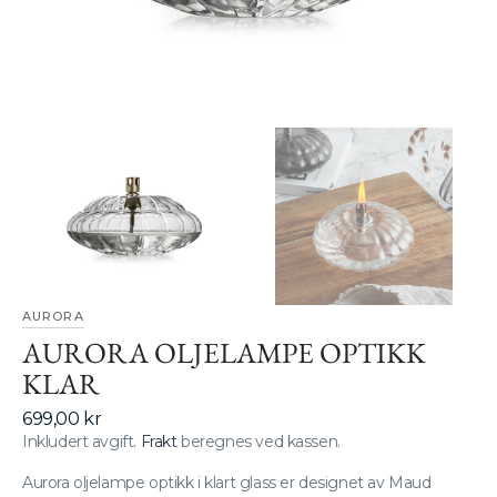
gallerivisning
AURORA
AURORA OLJELAMPE OPTIKK
KLAR
Vanlig
699,00 kr
pris
Inkludert avgift.
Frakt
beregnes ved kassen.
Aurora oljelampe optikk i klart glass er designet av Maud