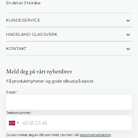
En del av 3 Norske
KUNDESERVICE
HADELAND GLASSVERK
KONTAKT
Meld deg på vårt nyhetsbrev
Få produktnyheter og gode tilbud på epost
E-post
*
Telefonnummer
*
Norway
+47
Du kan melde deg av når som helst. Les mer i vår
personvernerklæring
.