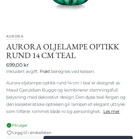
gallerivisning
AURORA
AURORA OLJELAMPE OPTIKK
RUND 14 CM TEAL
Vanlig
699,00 kr
pris
Inkludert avgift.
Frakt
beregnes ved kassen.
Aurora oljelampe optikk rund 14 cm i teal er designet av
Maud Gjeruldsen Bugge og kombinerer stemningsfull
belysning med dekorativt design. Den dype teal-fargen og
den karakteristiske optikken gir lampen et elegant uttrykk
som tilfører rommet både ro og personlighet.
Les mer
På Lager
Legg til i ønskelisten
Antall