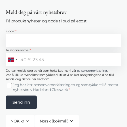
Meld deg på vårt nyhetsbrev
Få produktnyheter og gode tilbud på epost
E-post
*
Telefonnummer
*
Norway
+47
Du kan melde deg av når som helst. Les mer i vår
personvernerklæring
.
Ved å klikke "Send inn" samtykker du til at vi bruker opplysningene dine til å
sende deg det du har bedt om.
Jeg har lest personvernerklæringen og samtykker til å motta
nyhetsbrev Hadeland Glassverk
*
Send inn
NOK kr
Norsk (bokmål)