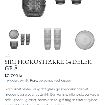
gallerivisning
SIRI
SIRI FROKOSTPAKKE 14 DELER
GRÅ
Vanlig
1.747,00 kr
pris
Inkludert avgift.
Frakt
beregnes ved kassen.
Siri frokostpakke i røkgrått glass gir borddekkingen et
moderne og elegant uttrykk. De ikoniske rillene skaper vakre
refleksjoner i glasset, mens den røkgrå fargen tilfører dybde