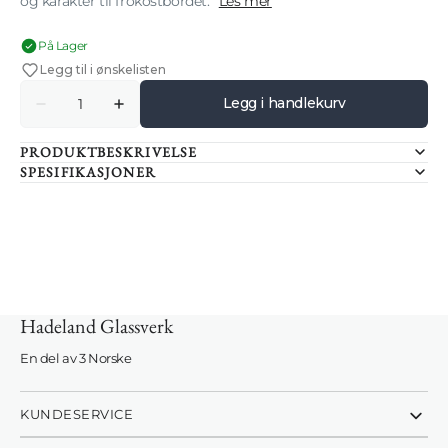
og karakter til frokostbordet.
Les mer
På Lager
Legg til i ønskelisten
Antall
Legg i handlekurv
Senk
Øk
antallet
antallet
for
for
PRODUKTBESKRIVELSE
SIRI
SIRI
FROKOSTPAKKE
FROKOSTPAKKE
SPESIFIKASJONER
14
14
DELER
DELER
GRÅ
GRÅ
Innlogging kreves
Hadeland Glassverk
Logg inn på kontoen din for å legge til produkter i
En del av 3 Norske
ønskelisten din og se tidligere lagrede varer.
Logg inn
KUNDESERVICE