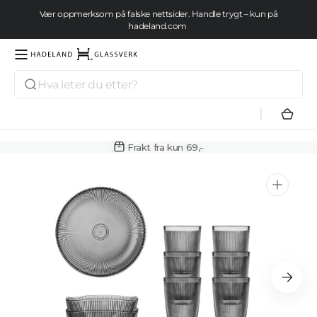
Gå videre
Vær oppmerksom på falske nettsider. Handle trygt – kun på
til
hadeland.com
innholdet
Se tilbud her
Søk
Hadeland
Glassverk
Hand
Frakt fra kun 69,-
Åpne
medie
1
i