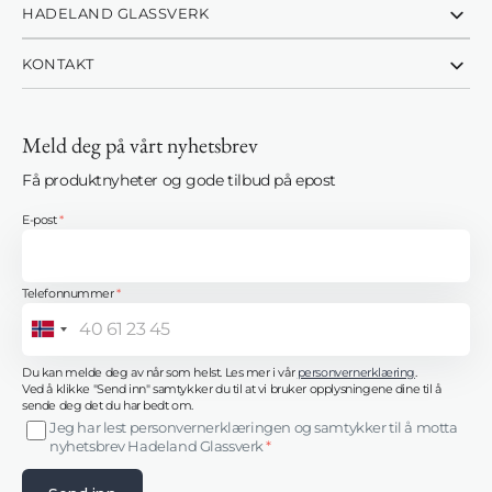
HADELAND GLASSVERK
KONTAKT
Meld deg på vårt nyhetsbrev
Få produktnyheter og gode tilbud på epost
E-post
*
Telefonnummer
*
Norway
+47
Du kan melde deg av når som helst. Les mer i vår
personvernerklæring
.
Ved å klikke "Send inn" samtykker du til at vi bruker opplysningene dine til å
sende deg det du har bedt om.
Jeg har lest personvernerklæringen og samtykker til å motta
nyhetsbrev Hadeland Glassverk
*