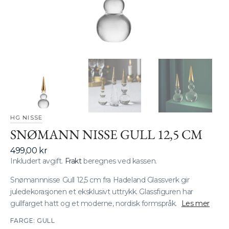
gallerivisning
HG NISSE
SNØMANN NISSE GULL 12,5 CM
Vanlig
499,00 kr
pris
Inkludert avgift.
Frakt
beregnes ved kassen.
Snømannnisse Gull 12,5 cm fra Hadeland Glassverk gir
juledekorasjonen et eksklusivt uttrykk. Glassfiguren har
gullfarget hatt og et moderne, nordisk formspråk.
Les mer
FARGE:
GULL