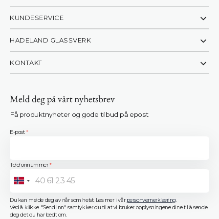
KUNDESERVICE
HADELAND GLASSVERK
KONTAKT
Meld deg på vårt nyhetsbrev
Få produktnyheter og gode tilbud på epost
E-post
*
Telefonnummer
*
Norway
+47
Du kan melde deg av når som helst. Les mer i vår
personvernerklæring
.
Ved å klikke "Send inn" samtykker du til at vi bruker opplysningene dine til å sende
deg det du har bedt om.