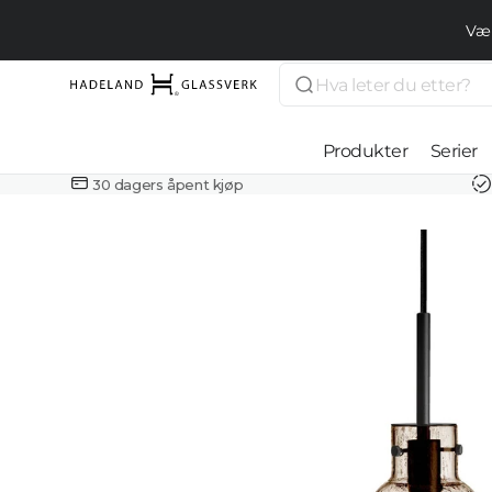
Gå videre
til
Vær
innholdet
Søk
Hadeland
Glassverk
Produkter
Serier
30 dagers åpent kjøp
Drikkeglass
Kjøkken og
servering
Interiør
Smykker
Lamper
Åpne