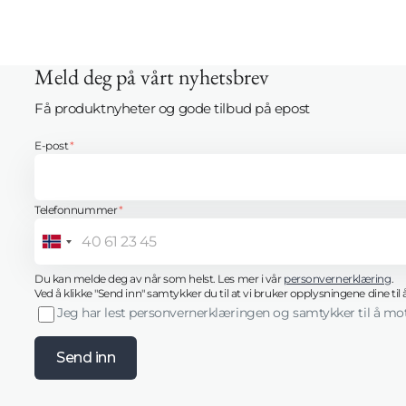
Meld deg på vårt nyhetsbrev
Få produktnyheter og gode tilbud på epost
E-post
*
Telefonnummer
*
Norway
+47
Innlogging kreves
Du kan melde deg av når som helst. Les mer i vår
personvernerklæring
.
Logg inn på kontoen din for å legge til produkter i ønskelisten
Ved å klikke "Send inn" samtykker du til at vi bruker opplysningene dine ti
din og se tidligere lagrede varer.
Jeg har lest personvernerklæringen og samtykker til å mo
Logg inn
Send inn