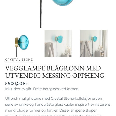
gallerivisning
CRYSTAL STONE
VEGGLAMPE BLÅGRØNN MED
UTVENDIG MESSING OPPHENG
Vanlig
5.900,00 kr
pris
Inkludert avgift.
Frakt
beregnes ved kassen.
Utforsk mulighetene med Crystal Stone-kolleksjonen, en
serie av unike og håndblåste glasskupler inspirert av naturens
mangfoldige former og farger. Disse lampene skaper