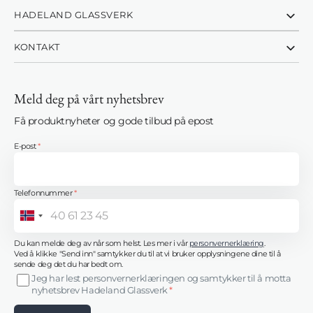
HADELAND GLASSVERK
KONTAKT
Meld deg på vårt nyhetsbrev
Få produktnyheter og gode tilbud på epost
E-post
*
Telefonnummer
*
Norway
+47
Du kan melde deg av når som helst. Les mer i vår
personvernerklæring
.
Ved å klikke "Send inn" samtykker du til at vi bruker opplysningene dine til å
sende deg det du har bedt om.
Jeg har lest personvernerklæringen og samtykker til å motta
nyhetsbrev Hadeland Glassverk
*